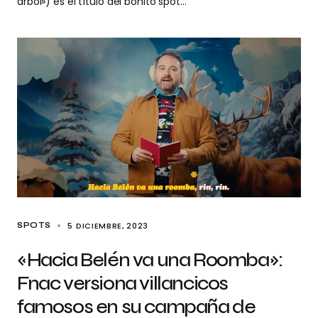
árbol») es el título del bonito spot…
5 DICIEMBRE, 2023
SPOTS
«Hacia Belén va una Roomba»:
Fnac versiona villancicos
famosos en su campaña de