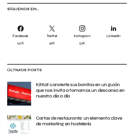
SÍGUENOS EN…
Facebook
Twitter
Instagram
LinkedIn
142K
46K
59K
ÚLTIMOS POSTS
KitKat convierte sus barritas en un guión
que nos invita a tomarnos un descanso en
nuestro día a día
Cartas de restaurante: un elemento clave
de marketing en hostelería