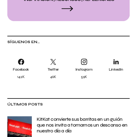
SÍGUENOS EN…
Facebook
Twitter
Instagram
LinkedIn
142K
46K
59K
ÚLTIMOS POSTS
KitKat convierte sus barritas en un guión
que nos invita a tomarnos un descanso en
nuestro día a día