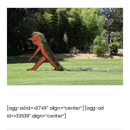
[agg-ad id=»37411″ align=“center”] [agg-ad
id=»33539″ align=“center”]