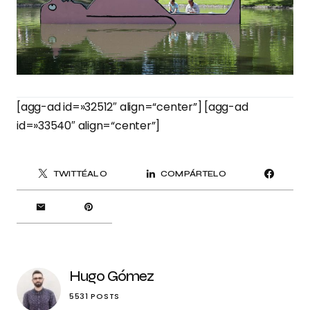
[agg-ad id=»32512″ align=“center”] [agg-ad
id=»33540″ align=“center”]
TWITTÉALO
COMPÁRTELO
Hugo Gómez
5531 POSTS