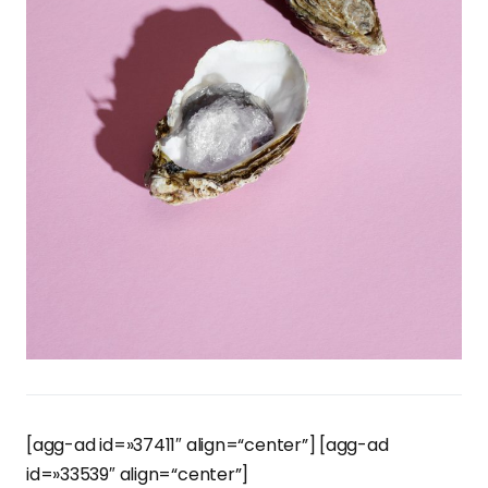
[agg-ad id=»37411″ align=“center”] [agg-ad
id=»33539″ align=“center”]