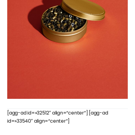
[agg-ad id=»32512″ align=“center”] [agg-ad
id=»33540″ align=“center”]