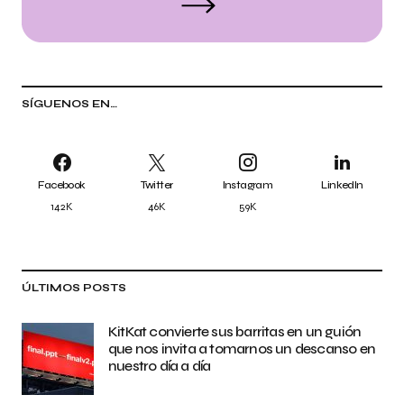
SÍGUENOS EN…
Facebook
Twitter
Instagram
LinkedIn
142K
46K
59K
ÚLTIMOS POSTS
KitKat convierte sus barritas en un guión
que nos invita a tomarnos un descanso en
nuestro día a día