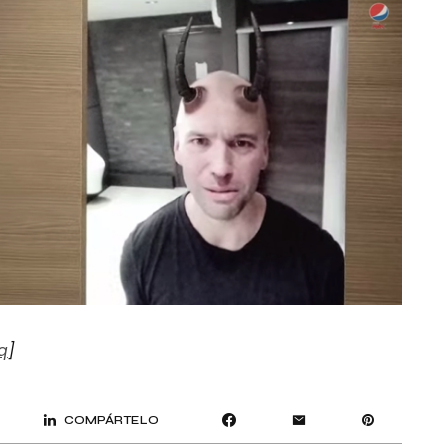
q
]
COMPÁRTELO