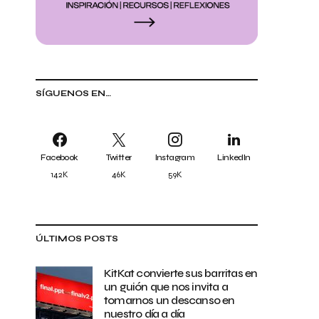
SÍGUENOS EN…
Facebook
Twitter
Instagram
LinkedIn
142K
46K
59K
ÚLTIMOS POSTS
KitKat convierte sus barritas en
un guión que nos invita a
tomarnos un descanso en
nuestro día a día