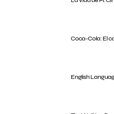
La Vida de Pi: Ci
Coca-Cola: El 
English Languag