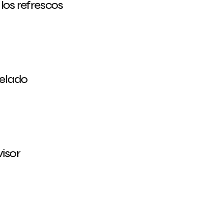
los refrescos
helado
isor