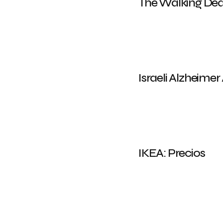
The Walking Dea
Israeli Alzheime
IKEA: Precios