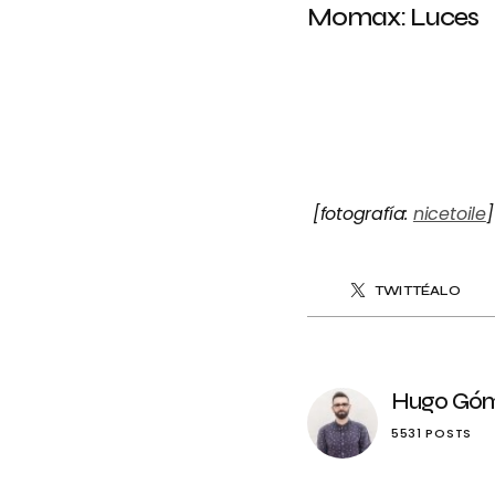
Momax: Luces
[fotografía:
nicetoile
]
TWITTÉALO
Hugo Gó
5531 POSTS