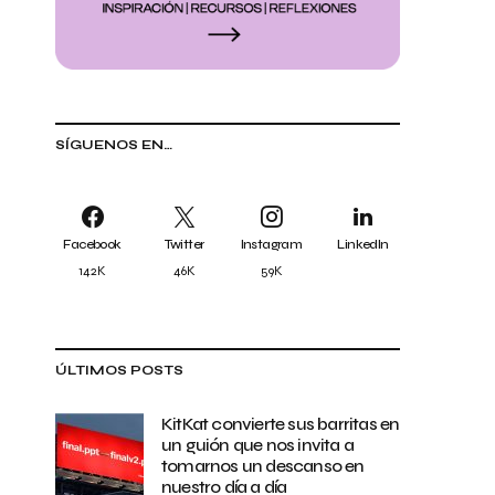
SÍGUENOS EN…
Facebook
Twitter
Instagram
LinkedIn
142K
46K
59K
ÚLTIMOS POSTS
KitKat convierte sus barritas en
un guión que nos invita a
tomarnos un descanso en
nuestro día a día