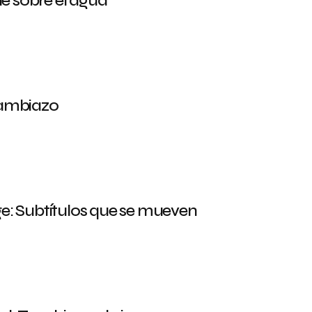
ne sobre el agua
cambiazo
e: Subtítulos que se mueven