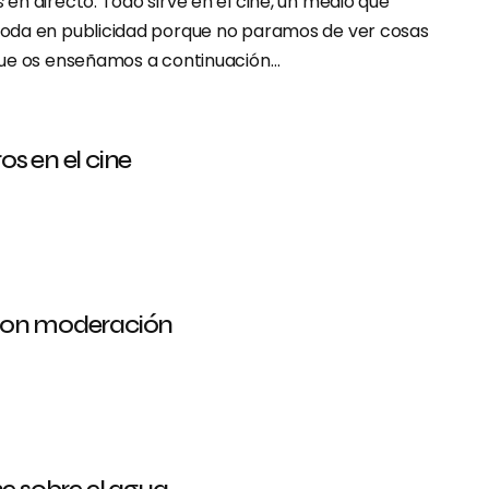
s
en directo. Todo sirve en el cine, un medio que
oda en publicidad porque no paramos de ver cosas
que os enseñamos a continuación…
os en el cine
con moderación