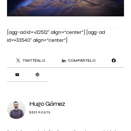
[agg-ad id=»32512″ align=“center”] [agg-ad
id=»33540″ align=“center”]
TWITTÉALO
COMPÁRTELO
Hugo Gómez
5531 POSTS