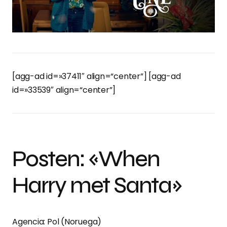
[agg-ad id=»37411″ align=“center”] [agg-ad
id=»33539″ align=“center”]
Posten: «When
Harry met Santa»
Agencia: Pol (Noruega)