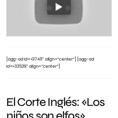
[agg-ad id=»37411″ align=“center”] [agg-ad
id=»33539″ align=“center”]
El Corte Inglés: «Los
niños son elfos»