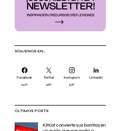
SÍGUENOS EN…
Facebook
Twitter
Instagram
LinkedIn
142K
46K
59K
ÚLTIMOS POSTS
KitKat convierte sus barritas en
un guión que nos invita a