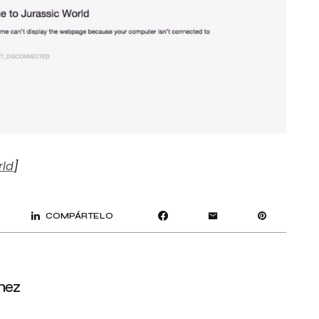
rld
]
COMPÁRTELO
mez