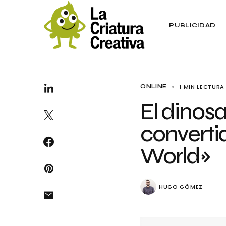
PUBLICIDAD
1 MIN LECTURA
ONLINE
El dinos
converti
World»
HUGO GÓMEZ