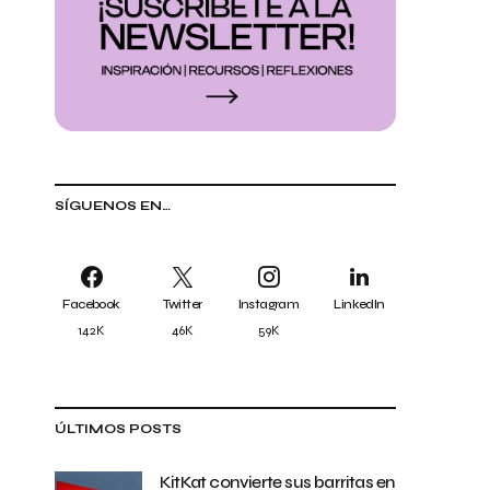
SÍGUENOS EN…
Facebook
Twitter
Instagram
LinkedIn
142K
46K
59K
ÚLTIMOS POSTS
KitKat convierte sus barritas en