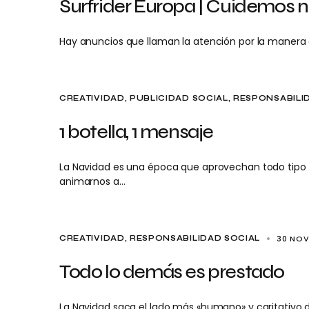
Surfrider Europa | Cuidemos 
Hay anuncios que llaman la atención por la manera e
CREATIVIDAD
PUBLICIDAD SOCIAL
RESPONSABILI
1 botella, 1 mensaje
La Navidad es una época que aprovechan todo tipo 
animarnos a…
30 NOV
CREATIVIDAD
RESPONSABILIDAD SOCIAL
Todo lo demás es prestado
La Navidad saca el lado más «humano» y caritativo 