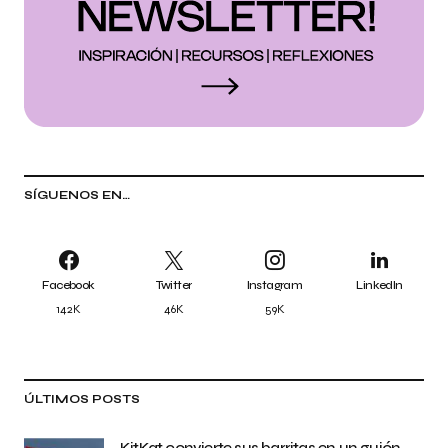
SÍGUENOS EN…
Facebook
Twitter
Instagram
LinkedIn
142K
46K
59K
ÚLTIMOS POSTS
KitKat convierte sus barritas en un guión