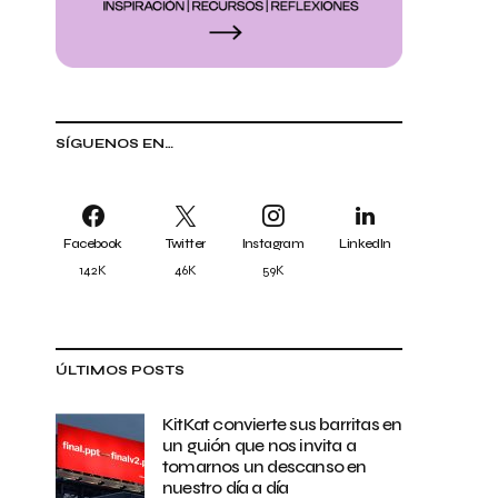
SÍGUENOS EN…
Facebook
Twitter
Instagram
LinkedIn
142K
46K
59K
ÚLTIMOS POSTS
KitKat convierte sus barritas en
un guión que nos invita a
tomarnos un descanso en
nuestro día a día