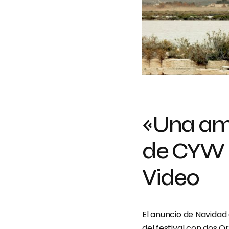
«Una am
de CYW 
Video
El anuncio de Navida
del festival con dos O