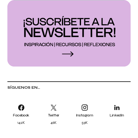
SÍGUENOS EN…
Facebook
Twitter
Instagram
LinkedIn
142K
46K
59K