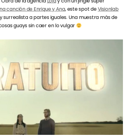
. Obra de la agencia
Lola
y con un jingle súper
na canción de Enrique y Ana
, este spot de
Visionlab
 y surrealista a partes iguales. Una muestra más de
osas guays sin caer en lo vulgar