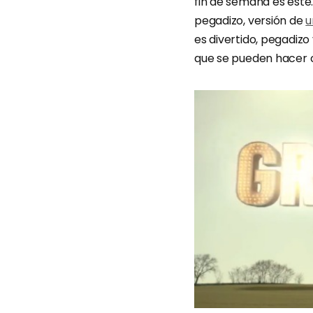
fin de semana es éste
pegadizo, versión de
u
es divertido, pegadizo
que se pueden hacer c