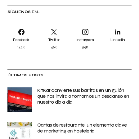
SÍGUENOS EN…
Facebook
Twitter
Instagram
LinkedIn
142K
46K
59K
ÚLTIMOS POSTS
KitKat convierte sus barritas en un guión
que nos invita a tomarnos un descanso en
nuestro día a día
Cartas de restaurante: un elemento clave
de marketing en hostelería