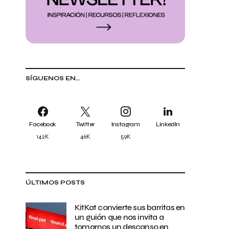
SÍGUENOS EN…
Facebook
Twitter
Instagram
LinkedIn
142K
46K
59K
ÚLTIMOS POSTS
KitKat convierte sus barritas en
un guión que nos invita a
tomarnos un descanso en