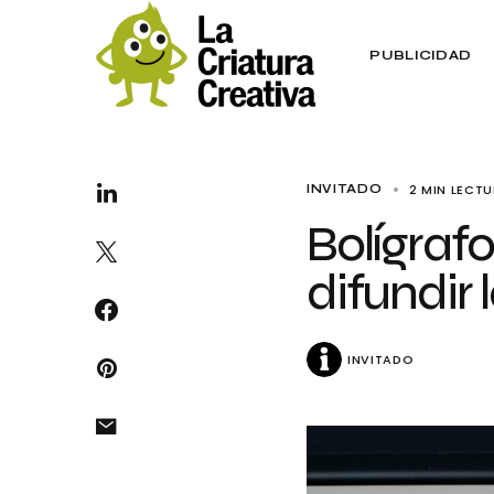
PUBLICIDAD
2 MIN LECT
INVITADO
Bolígrafo
difundir
INVITADO