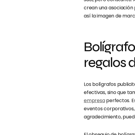
crean una asociación 
así la imagen de marc
Bolígraf
regalos 
Los bolígrafos publici
efectivas, sino que 
empresa
perfectos. E
eventos corporativos
agradecimiento, puede
El obsequio de bolígr