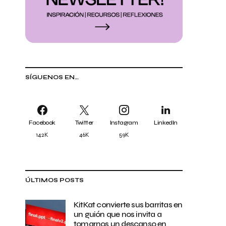
SÍGUENOS EN…
Facebook
Twitter
Instagram
LinkedIn
142K
46K
59K
ÚLTIMOS POSTS
KitKat convierte sus barritas en
un guión que nos invita a
tomarnos un descanso en