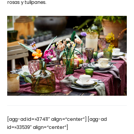
rosas y tulipanes.
[agg-ad id=»37411″ align=“center”] [agg-ad
id=»33539″ align=“center”]