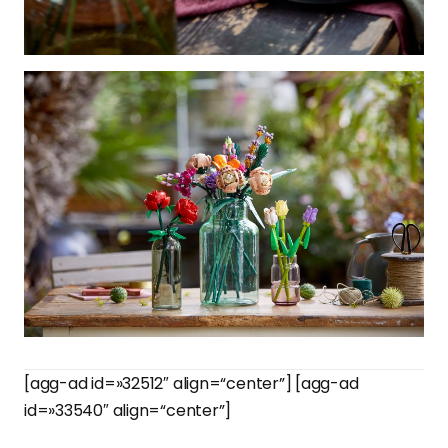
[agg-ad id=»32512″ align=“center”] [agg-ad
id=»33540″ align=“center”]