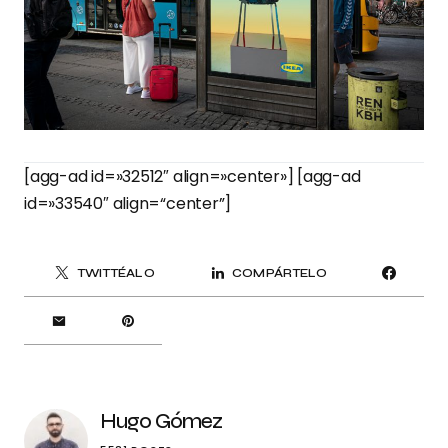
[agg-ad id=»32512″ align=»center»] [agg-ad
id=»33540″ align=“center”]
TWITTÉALO
COMPÁRTELO
Hugo Gómez