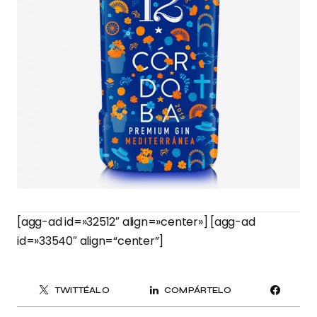
[agg-ad id=»32512″ align=»center»] [agg-ad
id=»33540″ align=“center”]
TWITTÉALO
COMPÁRTELO