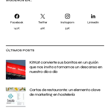
SÍGUENOS EN…
Facebook
Twitter
Instagram
LinkedIn
142K
46K
59K
ÚLTIMOS POSTS
KitKat convierte sus barritas en un guión
que nos invita a tomarnos un descanso en
nuestro día a día
Cartas de restaurante: un elemento clave
de marketing en hostelería