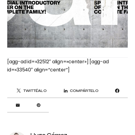
[agg-ad id=»32512″ align=»center»] [agg-ad
id=»33540″ align=“center”]
TWITTÉALO
COMPÁRTELO