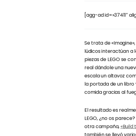
[agg-ad id=»37411″ al
Se trata de «Imagine»,
lúdicos interactúan a 
piezas de LEGO se co
real dándole una nueva
escala un altavoz como
la portada de un libro
comida gracias al fue
El resultado es realme
LEGO, ¿no os parece? 
otra campaña,
«Build
también se llevó vario