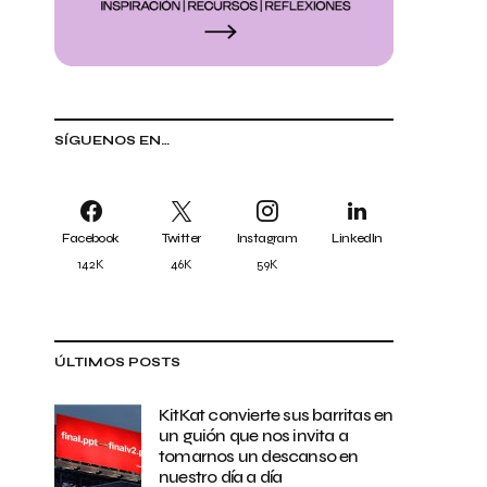
SÍGUENOS EN…
Facebook
Twitter
Instagram
LinkedIn
142K
46K
59K
ÚLTIMOS POSTS
KitKat convierte sus barritas en
un guión que nos invita a
tomarnos un descanso en
nuestro día a día