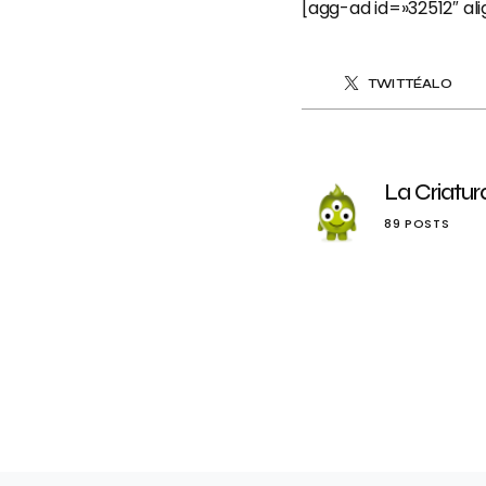
[agg-ad id=»32512″ al
TWITTÉALO
La Criatur
89 POSTS