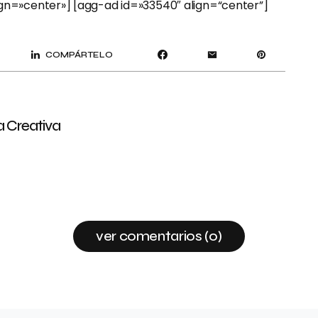
ign=»center»] [agg-ad id=»33540″ align=“center”]
COMPÁRTELO
a Creativa
ver comentarios (0)