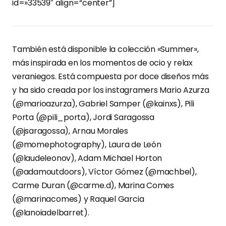
id=»33539″ align=“center”]
También está disponible la colección «Summer»,
más inspirada en los momentos de ocio y relax
veraniegos. Está compuesta por doce diseños más
y ha sido creada por los instagramers Mario Azurza
(@marioazurza), Gabriel Samper (@kainxs), Pili
Porta (@pili_porta), Jordi Saragossa
(@jsaragossa), Arnau Morales
(@momephotography), Laura de León
(@laudeleonov), Adam Michael Horton
(@adamoutdoors), Víctor Gómez (@machbel),
Carme Duran (@carme.d), Marina Comes
(@marinacomes) y Raquel Garcia
(@lanoiadelbarret).