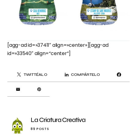
[agg-ad id=»37411″ align=»center»][agg-ad
id=»33540″ align=“center”]
TWITTÉALO
COMPÁRTELO
La Criatura Creativa
89 POSTS