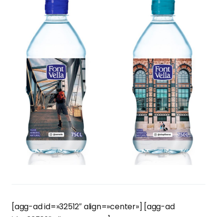
[agg-ad id=»32512″ align=»center»] [agg-ad