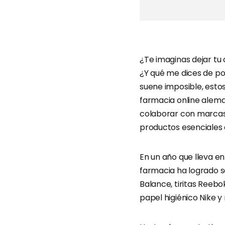
¿Te imaginas dejar t
¿Y qué me dices de p
suene imposible, esto
farmacia online alem
colaborar con marcas 
productos esenciales d
En un año que lleva en
farmacia ha logrado sa
Balance, tiritas Reebo
papel higiénico Nike