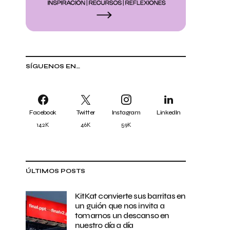
SÍGUENOS EN…
Facebook
Twitter
Instagram
LinkedIn
142K
46K
59K
ÚLTIMOS POSTS
KitKat convierte sus barritas en
un guión que nos invita a
tomarnos un descanso en
nuestro día a día