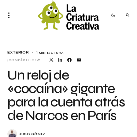
1 MIN LECTURA
EXTERIOR
¡COMPÁRTELO!
Un reloj de
«cocaína» gigante
para la cuenta atrás
de Narcos en París
HUGO GÓMEZ