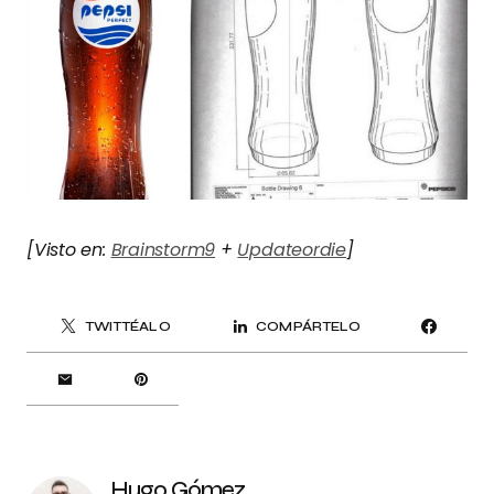
[Visto en:
Brainstorm9
+
Updateordie
]
TWITTÉALO
COMPÁRTELO
Hugo Gómez