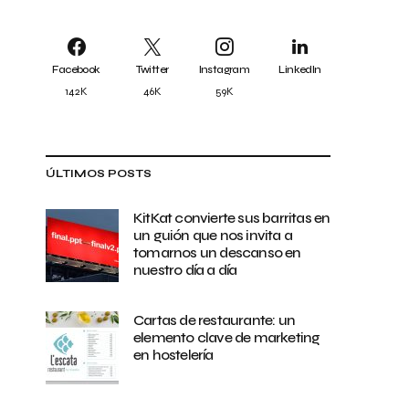
Facebook
Twitter
Instagram
LinkedIn
142K
46K
59K
ÚLTIMOS POSTS
KitKat convierte sus barritas en
un guión que nos invita a
tomarnos un descanso en
nuestro día a día
Cartas de restaurante: un
elemento clave de marketing
en hostelería