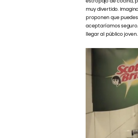
estropajo de cocina, p
muy divertido. Imagina
proponen que puedes f
aceptaríamos seguro. 
llegar al público jove