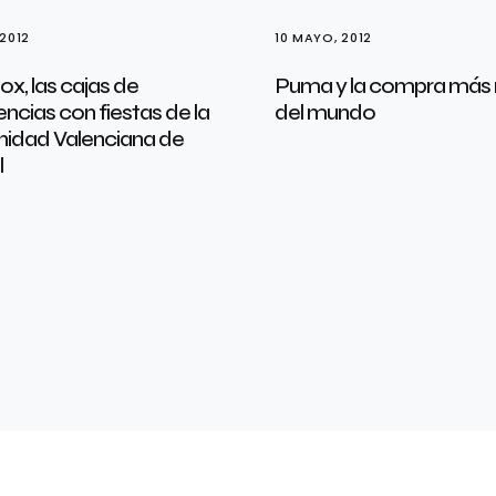
 2012
10 MAYO, 2012
x, las cajas de
Puma y la compra más 
encias con fiestas de la
del mundo
idad Valenciana de
l