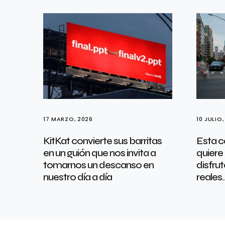
17 MARZO, 2026
10 JULIO,
KitKat convierte sus barritas
Esta c
en un guión que nos invita a
quiere
tomarnos un descanso en
disfru
nuestro día a día
reales