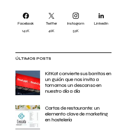
Facebook
Twitter
Instagram
LinkedIn
142K
46K
59K
ÚLTIMOS POSTS
KitKat convierte sus barritas en
un guión que nos invita a
tomarnos un descanso en
nuestro día a día
Cartas de restaurante: un
elemento clave de marketing
en hostelería