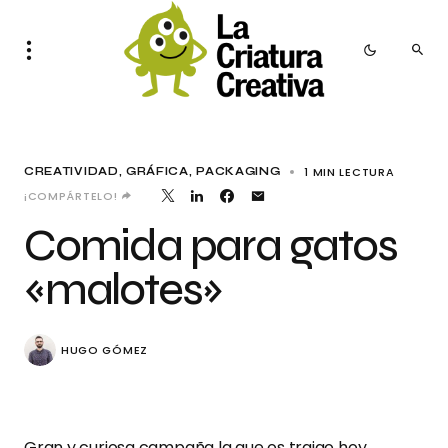
1 MIN LECTURA
CREATIVIDAD
GRÁFICA
PACKAGING
¡COMPÁRTELO!
Comida para gatos
«malotes»
HUGO GÓMEZ
Gran y curiosa campaña la que os traigo hoy.