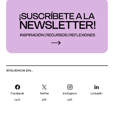
SÍGUENOS EN…
Facebook
Twitter
Instagram
LinkedIn
142K
46K
59K