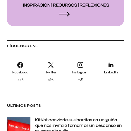
SÍGUENOS EN…
Facebook
Twitter
Instagram
LinkedIn
142K
46K
59K
ÚLTIMOS POSTS
KitKat convierte sus barritas en un guión
que nos invita a tomarnos un descanso en
nuestro día a día